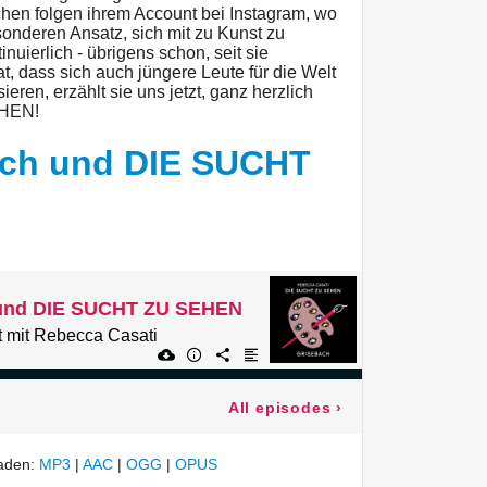
chen folgen ihrem Account bei Instagram, wo
sonderen Ansatz, sich mit zu Kunst zu
inuierlich - übrigens schon, seit sie
at, dass sich auch jüngere Leute für die Welt
eren, erzählt sie uns jetzt, ganz herzlich
EHEN!
sch und DIE SUCHT
 und DIE SUCHT ZU SEHEN
 mit Rebecca Casati
All episodes
›
laden:
MP3
|
AAC
|
OGG
|
OPUS