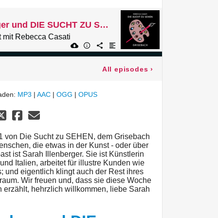
131 Sarah Illenberger und DIE SUCHT ZU SEHEN
 mit Rebecca Casati
All episodes
›
laden:
MP3
|
AAC
|
OGG
|
OPUS
31 von Die Sucht zu SEHEN, dem Grisebach
enschen, die etwas in der Kunst - oder über
t ist Sarah Illenberger. Sie ist Künstlerin
und Italien, arbeitet für illustre Kunden wie
und eigentlich klingt auch der Rest ihres
Traum. Wir freuen und, dass sie diese Woche
n erzählt, hehrzlich willkommen, liebe Sarah