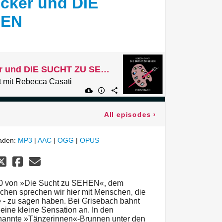
cker und DIE
HEN
130 Thomas Lucker und DIE SUCHT ZU SEHEN
 mit Rebecca Casati
All episodes
›
laden:
MP3
|
AAC
|
OGG
|
OPUS
30 von »Die Sucht zu SEHEN«, dem
chen sprechen wir hier mit Menschen, die
ie - zu sagen haben. Bei Grisebach bahnt
ine kleine Sensation an. In den
nannte »Tänzerinnen«-Brunnen unter den