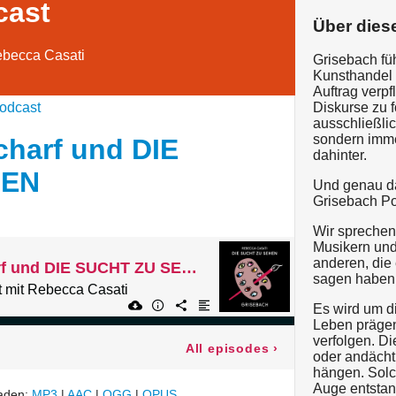
cast
Über dies
becca Casati
Grisebach fü
Kunsthandel 
Auftrag verpfl
odcast
Diskurse zu f
ausschließlic
sondern imm
Scharf und DIE
dahinter.
HEN
Und genau da
Grisebach Po
Wir sprechen
Musikern und
anderen, die 
135 - Julietta Scharf und DIE SUCHT ZU SEHEN
sagen haben
 mit Rebecca Casati
Es wird um d
Leben prägen
verfolgen. D
All episodes
›
oder andächt
hängen. Solc
Auge entstan
laden:
MP3
|
AAC
|
OGG
|
OPUS