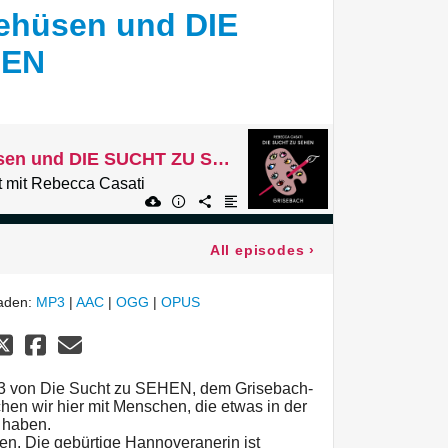
behüsen und DIE
HEN
133 Jette Lübbehüsen und DIE SUCHT ZU SEHEN
 mit Rebecca Casati
All episodes
›
laden:
MP3
|
AAC
|
OGG
|
OPUS
33 von Die Sucht zu SEHEN, dem Grisebach-
en wir hier mit Menschen, die etwas in der
 haben.
en. Die gebürtige Hannoveranerin ist