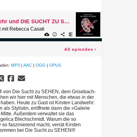
134 Kirsten Landwehr und DIE SUCHT ZU SEHEN
 mit Rebecca Casati
All episodes
›
laden:
MP3
|
AAC
|
OGG
|
OPUS
34 von Die Sucht zu SEHEN, dem Grisebach-
en wir hier mit Menschen, die etwas in der
 haben. Heute zu Gast ist Kirsten Landwehr:
als Stylistin, eröffnete dann die »Galerie
-Mitte. Außerdem verwaltet sie das
gelica Blechschmidt. Warum die so
v so faszinierend macht, verrät Kirsten
llkommen bei Die Sucht zu SEHEN!!!