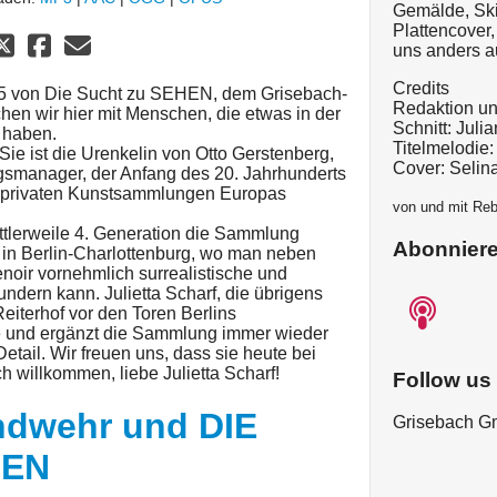
Gemälde, Sk
Plattencover
uns anders a
Credits
35 von Die Sucht zu SEHEN, dem Grisebach-
Redaktion un
en wir hier mit Menschen, die etwas in der
Schnitt: Julia
 haben.
Titelmelodie
 Sie ist die Urenkelin von Otto Gerstenberg,
Cover: Selin
gsmanager, der Anfang des 20. Jahrhunderts
en privaten Kunstsammlungen Europas
von und mit Re
ittlerweile 4. Generation die Sammlung
Abonnier
in Berlin-Charlottenburg, wo man neben
noir vornehmlich surrealistische und
dern kann. Julietta Scharf, die übrigens
eiterhof vor den Toren Berlins
nde und ergänzt die Sammlung immer wieder
etail. Wir freuen uns, dass sie heute bei
h willkommen, liebe Julietta Scharf!
Follow us
ndwehr und DIE
Grisebach 
HEN