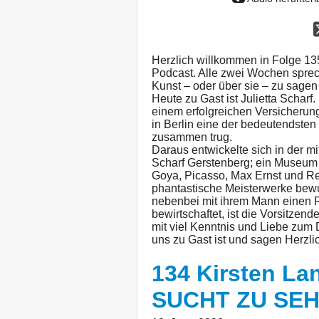
Herzlich willkommen in Folge 1
Podcast. Alle zwei Wochen sprech
Kunst – oder über sie – zu sagen
Heute zu Gast ist Julietta Scharf.
einem erfolgreichen Versicherun
in Berlin eine der bedeutendst
zusammen trug.
Daraus entwickelte sich in der m
Scharf Gerstenberg; ein Museum 
Goya, Picasso, Max Ernst und Re
phantastische Meisterwerke bewun
nebenbei mit ihrem Mann einen R
bewirtschaftet, ist die Vorsitze
mit viel Kenntnis und Liebe zum D
uns zu Gast ist und sagen Herzlic
134 Kirsten La
SUCHT ZU SE