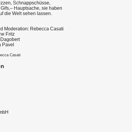
izzen, Schnappschüsse,
, Gifs,– Hauptsache, sie haben
uf die Welt sehen lassen.
d Moderation: Rebecca Casati
ne Fritz
: Dagobert
a Pavel
becca Casati
en
GmbH