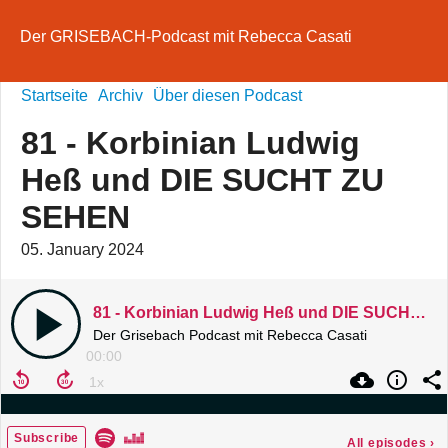
Der GRISEBACH-Podcast mit Rebecca Casati
Startseite
Archiv
Über diesen Podcast
81 - Korbinian Ludwig
Heß und DIE SUCHT ZU
SEHEN
05. January 2024
81 - Korbinian Ludwig Heß und DIE SUCHT ZU SEHEN
Der Grisebach Podcast mit Rebecca Casati
00:00
Subscribe
All episodes
›